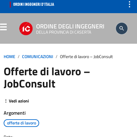
⋮
ORDINE DEGLI INGEGNERI
DELLA PROVINCIA DI CASERTA
ORDINE
HOME
COMUNICAZIONI
Offerte di lavoro – JobConsult
Offerte di lavoro –
SEGRETERIA
JobConsult
ISCRITTO
⋮ Vedi azioni
PROFESSIONE
Argomenti
AGGIORNAMENTO PROFESSIONALE
offerte di lavoro
Data: