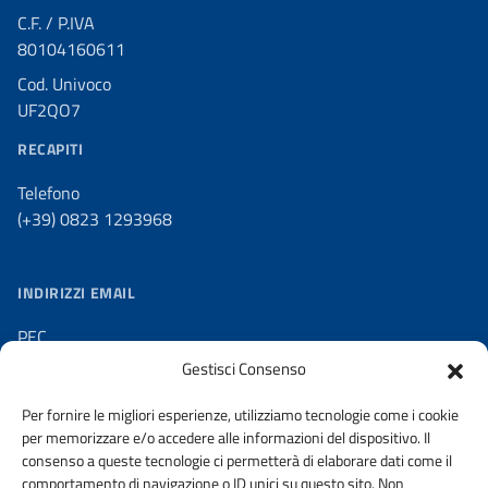
C.F. / P.IVA
80104160611
Cod. Univoco
UF2QO7
RECAPITI
Telefono
(+39) 0823 1293968
INDIRIZZI EMAIL
PEC
ordine@ordingce.it
Gestisci Consenso
SEGRETERIA
Per fornire le migliori esperienze, utilizziamo tecnologie come i cookie
ordine@ingegneri.caserta.it
per memorizzare e/o accedere alle informazioni del dispositivo. Il
consenso a queste tecnologie ci permetterà di elaborare dati come il
comportamento di navigazione o ID unici su questo sito. Non