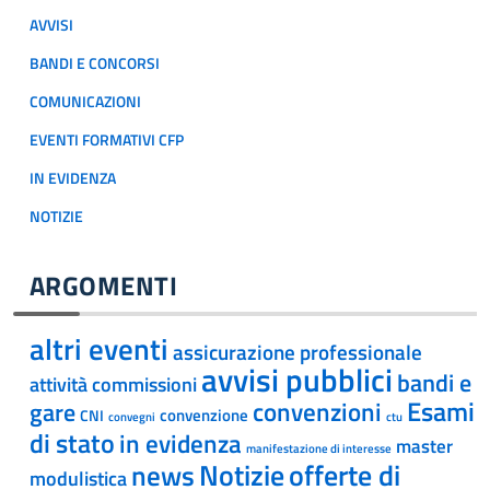
AVVISI
BANDI E CONCORSI
COMUNICAZIONI
EVENTI FORMATIVI CFP
IN EVIDENZA
NOTIZIE
ARGOMENTI
altri eventi
assicurazione professionale
avvisi pubblici
bandi e
attività commissioni
Esami
convenzioni
gare
convenzione
CNI
convegni
ctu
di stato
in evidenza
master
manifestazione di interesse
offerte di
Notizie
news
modulistica