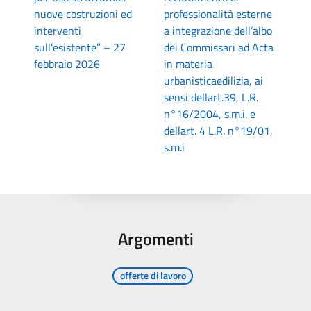
nuove costruzioni ed
professionalità esterne
interventi
a integrazione dell’albo
sull’esistente” – 27
dei Commissari ad Acta
febbraio 2026
in materia
urbanisticaedilizia, ai
sensi dellart.39, L.R.
n°16/2004, s.m.i. e
dellart. 4 L.R. n°19/01,
s.m.i
Argomenti
offerte di lavoro